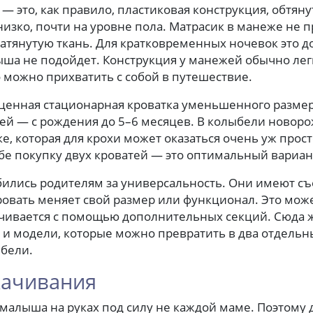
 это, как правило, пластиковая конструкция, обтяну
низко, почти на уровне пола. Матрасик в манеже не п
атянутую ткань. Для кратковременных ночевок это д
ыша не подойдет. Конструкция у манежей обычно лег
 можно прихватить с собой в путешествие.
енная стационарная кроватка уменьшенного размер
ей — с рождения до 5–6 месяцев. В колыбели новор
ке, которая для крохи может оказаться очень уж прос
бе покупку двух кроватей — это оптимальный вариан
ились родителям за универсальность. Они имеют с
ровать меняет свой размер или функционал. Это мож
ичивается с помощью дополнительных секций. Сюда ж
и модели, которые можно превратить в два отдельны
бели.
качивания
малыша на руках под силу не каждой маме. Поэтому д