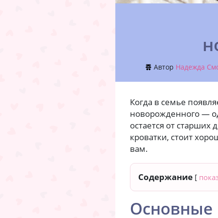
н
Автор
Надежда См
Когда в семье появля
новорожденного — од
остается от старших 
кроватки, стоит хор
вам.
Содержание
[
пока
Основные 