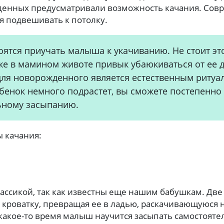
денных предусматривали возможность качания. Сов
я подвешивать к потолку.
ятся приучать малыша к укачиванию. Не стоит это
же в мамином животе привык убаюкиваться от ее 
ля новорожденного является естественным ритуал
ебенок немного подрастет, вы сможете постепенно 
ьному засыпанию.
 качания:
ассикой, так как известны еще нашим бабушкам. Две
кроватку, превращая ее в ладью, раскачивающуюся на
 какое-то время малыш научится засыпать самостояте