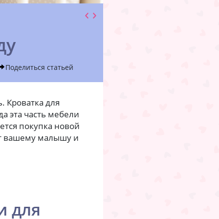
ду
Поделиться статьей
. Кроватка для
а эта часть мебели
уется покупка новой
ет вашему малышу и
и для