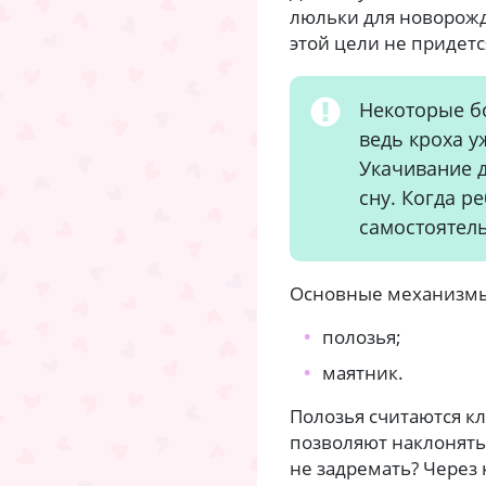
люльки для новорож
этой цели не придетс
Некоторые бо
ведь кроха у
Укачивание д
сну. Когда р
самостоятел
Основные механизмы
полозья;
маятник.
Полозья считаются кл
позволяют наклонять 
не задремать? Через