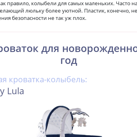
как правило, колыбели для самых маленьких. Часто н
елающий люльку более уютной. Пластик, конечно, не 
ения безопасности не так уж плох.
роваток для новорожденно
год
я кроватка-колыбель:
y Lula