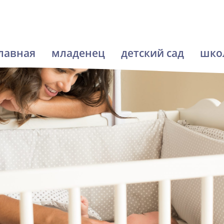
лавная
младенец
детский сад
шко