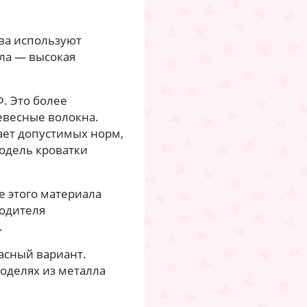
тва используют
ала — высокая
. Это более
евесные волокна.
ет допустимых норм,
одель кроватки
 этого материала
водителя
.
асный вариант.
моделях из металла