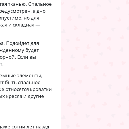
тая тканью. Спальное
редусмотрен, а дно
опустимо, но для
кая и складная —
а. Подойдет для
ожденному будет
торной. Если вы
т.
ъемные элементы,
ет быть спальное
е относятся кроватки
х кресла и другие
аже сотни лет назад