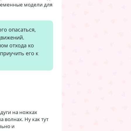
ременные модели для
го опасаться,
движений.
ом отхода ко
приучить его к
 дуги на ножках
 волнах. Ну как тут
льно и